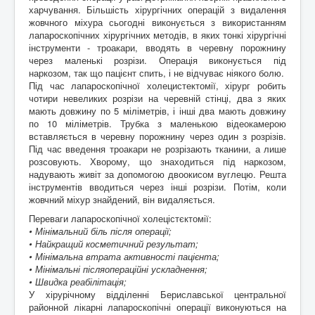
харчування. Більшість хірургічних операцій з видалення
жовчного міхура сьогодні виконується з використанням
лапароскопічних хірургічних методів, в яких тонкі хірургічні
інструменти - троакари, вводять в черевну порожнину
через маленькі розрізи. Операція виконується під
наркозом, так що пацієнт спить, і не відчуває ніякого болю.
Під час лапароскопічної холецистектомії, хірург робить
чотири невеликих розрізи на черевній стінці, два з яких
мають довжину по 5 міліметрів, і інші два мають довжину
по 10 міліметрів. Трубка з маленькою відеокамерою
вставляється в черевну порожнину через один з розрізів.
Під час введення троакари не розрізають тканини, а лише
розсовують. Хворому, що знаходиться під наркозом,
надувають живіт за допомогою двоокисом вуглецю. Решта
інструментів вводиться через інші розрізи. Потім, коли
жовчний міхур знайдений, він видаляється.
Переваги лапароскопічної холецістєктомії:
• Мінімальний біль після операції;
• Найкращий косметичний результат;
• Мінімальна втрата активності пацієнта;
• Мінімальні післяопераційні ускладнення;
• Швидка реабілітація;
У хірурічному відділенні Бериславської центральної
районной лікарні лапароскопічні операції виконуються на