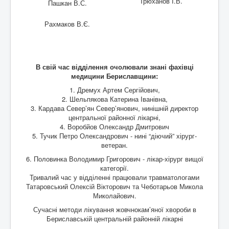
Трюханов І.В.
Пашкан В.С.
Рахмаков В.Є.
В свій час відділення очолювали знані фахівці
медицини Бериславщини:
1. Дремух Артем Сергійович,
2. Шельпякова Катерина Іванівна,
3. Кардава Север’ян Север’янович, нинішній директор
центральної районної лікарні,
4. Воробйов Олександр Дмитрович
5. Тучик Петро Олександрович - нині “діючий” хірург-
ветеран.
6. Половинка Володимир Григорович - лікар-хірург вищої
категорії.
Тривалий час у відділенні працювали травматологами
Татаровський Олексій Вікторович та Чеботарьов Микола
Миколайович.
Сучасні методи лікування жовчнокам’яної хвороби в
Бериславській центральній районній лікарні