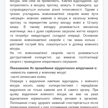
міхура, ніяк себе не проявляють. Кам'яні відкладення, що
потрапляють в міхурну протоку, можуть її перекрити, що
супроводжується колькою різної інтенсивності. Одним з
грізних ускладнень жовчнокам'яної хвороби може бути
«міграція» жовчних каменів із міхура в загальну жовчну
протоку та перекриттям шляху виходу жовчі в 12-палу
кишку. В такому випадку розвивається механічна
жовтяниця, яка є дуже серйозною загрозою життю хворого
та потребує невідкладної складної операції. Основною
ознакою жовчнокам'яної хвороби є так звана колька -
раптовий гострий біль локалізується в ділянці жовчного
міхура.
На тлі жовчнокам'яної хвороби часто розвивається
деструктивний холецистит, що вимагає госпіталізації
хворого і проведення оперативного лікування.
Показанням до проведення хірургічного втручання є:
-наявність каменів у жовчному міхурі;
-часті інтенсивні коліки.
Операція з видалення кам'яних відкладень з жовчного
міхура носить назву холецистектомія і передбачає
видалення не тільки каменів але й самого органу. При
цьому видалення жовчного міхура не має на увазі
відновлення нормального обміну речовин в організмі.
Поліпшення стану здоров'я зазвичай спостерігається після
проведення операції у разі дотримання хворим правильного