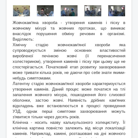
Жовчокам'яна хвороба - утворення каменів і піску в
жовчному міхурі та жовчних протоках, що виникає
внаслідок порушення обміну речовин в організмі.
Виділяють:
Хімічну стадію жовчнокам'яної хвороби яка
супроводжується зміною основних властивостей
виробленої печінкою жовчі (її перенасичення
холестерином), утворення каменів і піску при цьому ще не
спостерігається. Початковий етап розвитку захворювання
може тривати кілька років, не даючи про себе знати якими-
небудь симптомами.
Латентну стадію жовчнокам'яної хвороби характеризується
утворення каменів. Даний процес може початися на тлі
запалення жовчного міхура, пошкодження його слизової
оболонки, застою жовчі. Наявність дрібних кам'яних
відкладень вже встановлюється в процесі проведення
УЗД, однак перші симптоми захворювання можуть
з'явитися тільки через десять років.
Клінічна - носить назву калькульозного холециститу. Її
клінічна картина повністю залежить від місця локалізації
каменів. Наприклад, камені, розташовані на дні жовчного