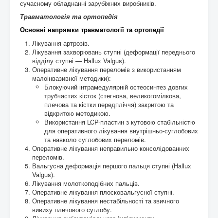
сучасному обладнанні зарубіжних виробників.
Травматологія та ортопедія
Основні напрямки травматології та ортопедії
Лікування артрозів.
Лікування захворювань ступні (деформації переднього
відділу ступні — Hallux Valgus).
Оперативне лікування переломів з використанням
малоінвазивної методики):
Блокуючий інтрамедулярній остеосинтез довгих
трубчастих кісток (стегнова, великогомілкова,
плечова та кістки передпліччя) закритою та
відкритою методикою.
Використання LCP-пластин з кутовою стабільністю
для оперативного лікування внутрішньо-суглобових
та навколо суглобових переломів.
Оперативне лікування неправильно консолідованних
переломів.
Вальгусна деформація першого пальця ступні (Hallux
Valgus).
Лікування молоткоподібних пальців.
Оперативне лікування плосковальгусної ступні.
Оперативне лікування нестабільності та звичного
вивиху плечового суглобу.