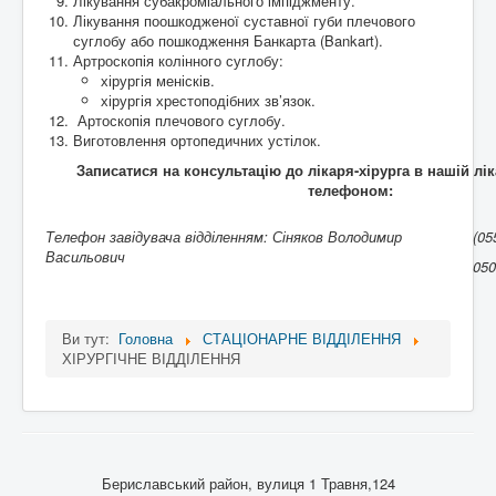
Лікування субакроміального імпіджменту.
Лікування поошкодженої суставної губи плечового
суглобу або пошкодження Банкарта (Bankart).
Артроскопія колінного суглобу:
хірургія менісків.
хірургія хрестоподібних зв’язок.
Артоскопія плечового суглобу.
Виготовлення ортопедичних устілок.
Записатися на консультацію до лікаря-хірурга в нашій лік
телефоном:
Телефон завідувача відділенням: Сіняков Володимир
(05
Васильович
050
Ви тут:
Головна
СТАЦІОНАРНЕ ВІДДІЛЕННЯ
ХІРУРГІЧНЕ ВІДДІЛЕННЯ
Бериславський район, вулиця 1 Травня,124