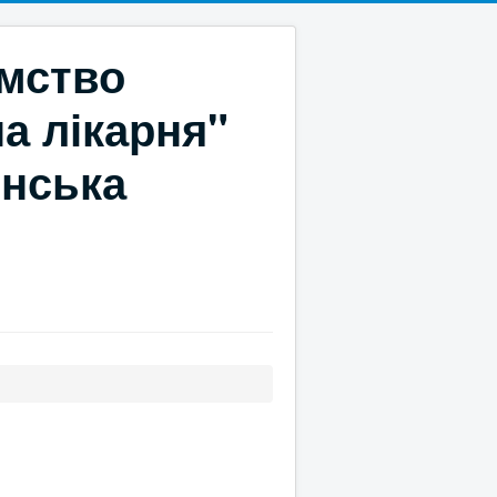
ємство
а лікарня"
онська