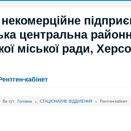
 некомерційне підпри
ка центральна районн
ої міської ради, Херс
Рентген-кабінет
Ви тут:
Головна
СТАЦІОНАРНЕ ВІДДІЛЕННЯ
Рентген-кабінет